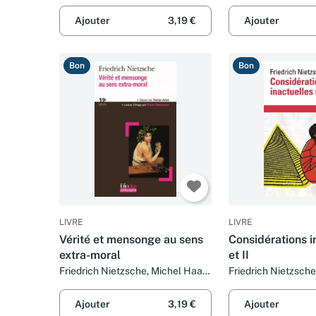
Ajouter
3,19 €
Ajouter
Bon
Bon
LIVRE
LIVRE
Vérité et mensonge au sens
Considérations i
extra-moral
et II
Friedrich Nietzsche, Michel Haar
Friedrich Nietzsche,
et Marc de Launay
Mazzino Montinari 
Ajouter
3,19 €
Ajouter