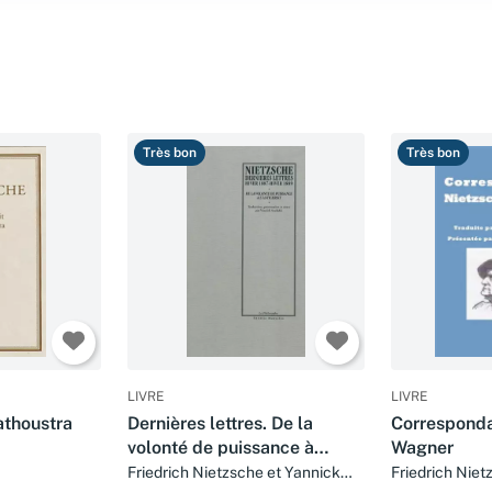
Très bon
Très bon
LIVRE
LIVRE
rathoustra
Dernières lettres. De la
Corresponda
volonté de puissance à
Wagner
l'Antichrist
Friedrich Nietzsche et Yannick
Friedrich Niet