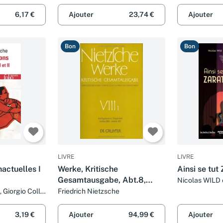
Souladié
Wagner
6,17 €
Ajouter
23,74 €
Ajouter
Bon
Bon
LIVRE
LIVRE
nactuelles I
Werke, Kritische
Ainsi se tut
Gesamtausgabe, Abt.8,
Nicolas WILD 
Bd.1, Nachgelassene
 Giorgio Colli,
Friedrich Nietzsche
et Pierre Rusch
Fragmente Herbst 1885 -
Herbst 1887: Kristische
3,19 €
Ajouter
94,99 €
Ajouter