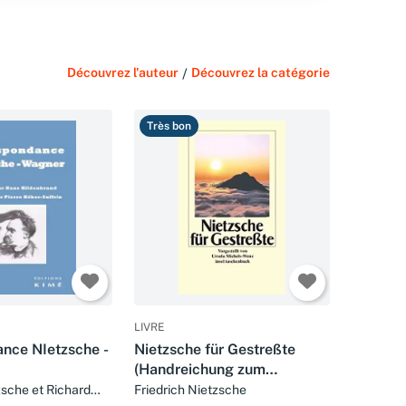
Découvrez l'auteur
/
Découvrez la catégorie
Très bon
LIVRE
nce NIetzsche -
Nietzsche für Gestreßte
(Handreichung zum
Entspanntsein)
zsche et Richard
Friedrich Nietzsche