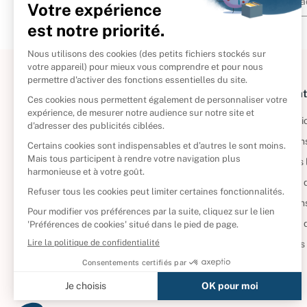
À propos
Informat
Politique de retour
Informatio
Reprendre vos livres
Condition
Qui sommes-nous ?
Mentions 
Foire aux questions
Politique 
Nos engagements
Condition
CD d'occasion
Politique
DVD d'occasion
Gérer vos
Livres d’occasion