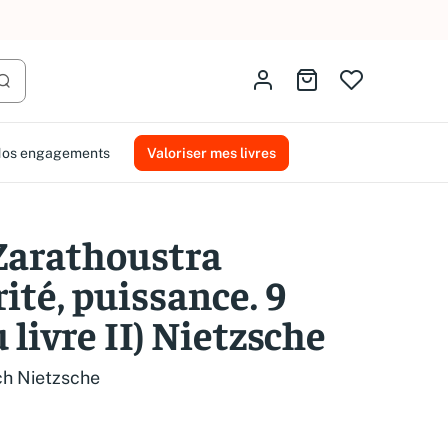
AMMAREAL.
Identifiez-vous
Aller au panier
Lancer la recherche
os engagements
Valoriser mes livres
 Zarathoustra
rité, puissance. 9
 livre II) Nietzsche
ch Nietzsche