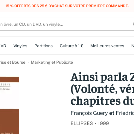
, DES POINTS, DES RÉCOMPENSES :
REJOIGNEZ GRATUITEMENT LE CLUB 
DVD
Vinyles
Partitions
Culture à 1 €
Meilleures ventes
N
rise et Bourse
Marketing et Publicité
Ainsi parla
(Volonté, vé
chapitres du
François Guery
et
Friedri
ELLIPSES
1999