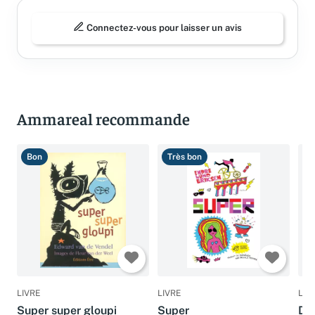
Connectez-vous pour laisser un avis
Ammareal recommande
Bon
Très bon
T
LIVRE
LIVRE
LIV
Super super gloupi
Super
Dev