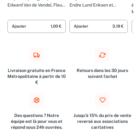
ch
Edward Van de Vendel, Fleur
Endre Lund Eriksen et
Van der Weel et Christian
Pascale Mender
Mar
Bruel
Pho
Ajouter
1,00 €
Ajouter
3,19 €
A
Livraison gratuite en France
Retours dans les 30 jours
Métropolitaine à partir de 10
suivant l'achat
€
Des questions ? Notre
Jusqu'à 15% du prix de vente
équipe est là pour vous et
reversé aux associations
répond sous 24h ouvrées.
caritatives