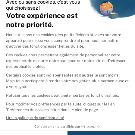
International
🇪🇸
Espagne
🇩🇪
Allemagne
🇮🇹
Italie
Donner vos livres
Ammareal © 2026