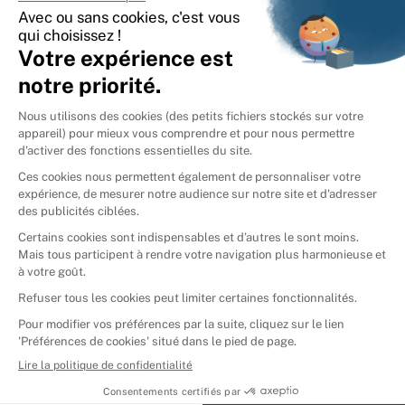
International
🇪🇸
Espagne
🇩🇪
Allemagne
🇮🇹
Italie
Donner vos livres
Ammareal © 2026