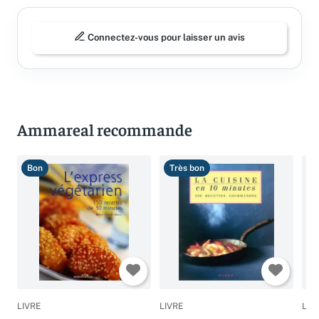
Connectez-vous pour laisser un avis
Ammareal recommande
Bon
Très bon
B
LIVRE
LIVRE
LIV