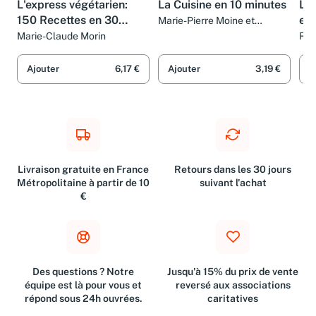
L'express végétarien:
La Cuisine en 10 minutes
Les
150 Recettes en 30
en
Marie-Pierre Moine et
Henrietta Green
minutes
Marie-Claude Morin
Rea
Bur
et 
Ajouter
6,17 €
Ajouter
3,19 €
A
Livraison gratuite en France
Retours dans les 30 jours
Métropolitaine à partir de 10
suivant l'achat
€
Des questions ? Notre
Jusqu'à 15% du prix de vente
équipe est là pour vous et
reversé aux associations
répond sous 24h ouvrées.
caritatives