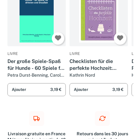
LIVRE
LIVRE
LIV
Der große Spiele-Spaß
Checklisten für die
Das
für Hunde - 60 Spiele für
perfekte Hochzeit:
Ro
drinnen und draußen
Stressfrei planen,
Petra Durst-Benning, Carola
Kathrin Nord
Her
Kusch et Petra Durst-
entspannt feiern
Benning
Ajouter
3,19 €
Ajouter
3,19 €
A
Livraison gratuite en France
Retours dans les 30 jours