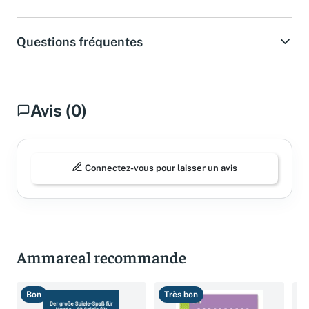
Questions fréquentes
Avis (0)
Connectez-vous pour laisser un avis
Ammareal recommande
Bon
Très bon
T