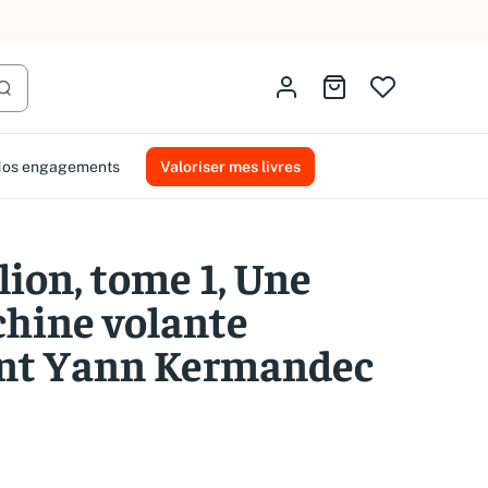
AMMAREAL.
Identifiez-vous
Aller au panier
Lancer la recherche
os engagements
Valoriser mes livres
 lion, tome 1, Une
hine volante
t Yann Kermandec