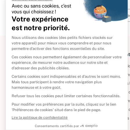
À propos
Informat
Politique de retour
Informatio
Reprendre vos livres
Condition
Qui sommes-nous ?
Mentions 
Foire aux questions
Politique 
Nos engagements
Condition
CD d'occasion
Politique
DVD d'occasion
Gérer vos
Livres d’occasion