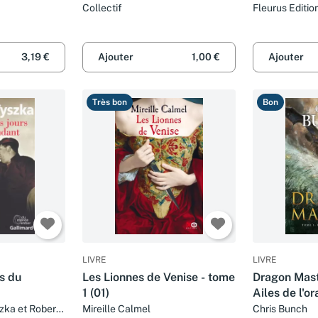
Collectif
Fleurus Editio
3,19 €
Ajouter
1,00 €
Ajouter
Très bon
Bon
LIVRE
LIVRE
rs du
Les Lionnes de Venise - tome
Dragon Maste
1 (01)
Ailes de l'o
zka et Robert
Mireille Calmel
Chris Bunch