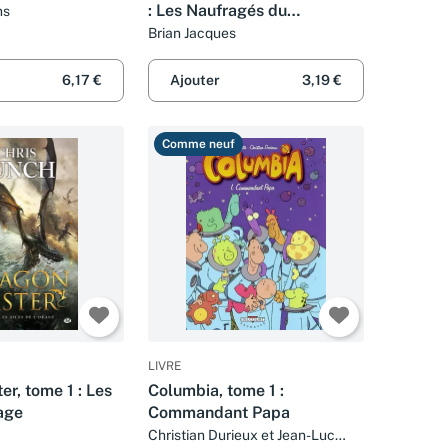
: Les Naufragés du
ns
Hollandais Volant
Brian Jacques
6,17 €
Ajouter
3,19 €
Comme neuf
LIVRE
r, tome 1 : Les
Columbia, tome 1 :
rage
Commandant Papa
Christian Durieux et Jean-Luc