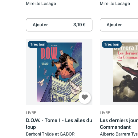
Mireille Lesage
Mireille Lesage
Ajouter
3,19 €
Ajouter
Très bon
Très bon
LIVRE
LIVRE
D.O.W. - Tome 1 - Les ailes du
Les derniers jou
loup
Commandant
Barboni Thilde et GABOR
Alberto Barrera Tys