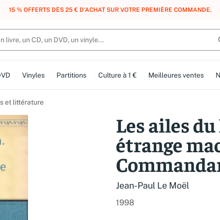
, DES POINTS, DES RÉCOMPENSES :
REJOIGNEZ GRATUITEMENT LE CLUB 
DVD
Vinyles
Partitions
Culture à 1 €
Meilleures ventes
N
et littérature
Les ailes du
étrange mac
Commandan
Jean-Paul Le Moël
1998