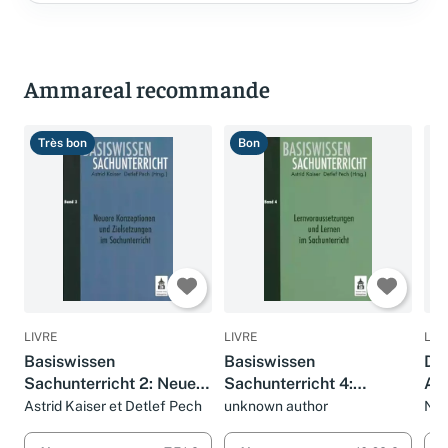
Ammareal recommande
Très bon
Bon
B
LIVRE
LIVRE
LIV
Basiswissen
Basiswissen
Die
Sachunterricht 2: Neuere
Sachunterricht 4:
Au
Konzeptionen und
Lernvoraussetzungen
Sac
Astrid Kaiser et Detlef Pech
unknown author
Na
Zielsetzungen im
und Lernen im
(Ba