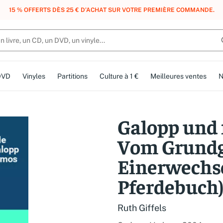
, DES POINTS, DES RÉCOMPENSES :
REJOIGNEZ GRATUITEMENT LE CLUB 
DVD
Vinyles
Partitions
Culture à 1 €
Meilleures ventes
N
Galopp und 
Vom Grundg
Einerwechs
Pferdebuch
Ruth Giffels