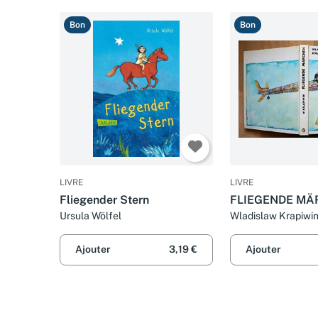
Bon
Bon
LIVRE
LIVRE
Fliegender Stern
FLIEGENDE MÄ
Ursula Wölfel
Wladislaw Krapiwi
Ajouter
3,19 €
Ajouter