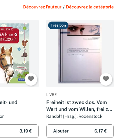
Découvrez l'auteur
/
Découvrez la catégorie
Très bon
LIVRE
eit- und
Freiheit ist zwecklos. Vom
Wert und vom Willen, frei zu
sein,
or
Randolf [Hrsg.]: Rodenstock
3,19 €
Ajouter
6,17 €