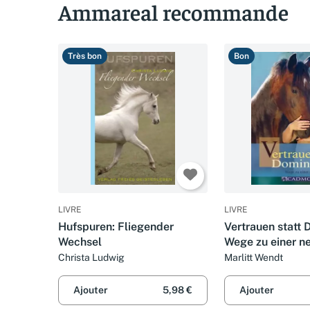
Ammareal recommande
Très bon
Bon
LIVRE
LIVRE
Hufspuren: Fliegender
Vertrauen statt 
Wechsel
Wege zu einer n
Pferdeethik (Ca
Christa Ludwig
Marlitt Wendt
Pferdebuch)
Ajouter
5,98 €
Ajouter