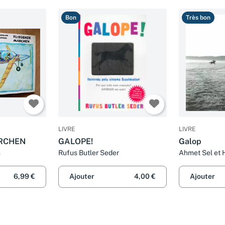
internationale
Bon
Très bon
LIVRE
LIVRE
RCHEN
GALOPE!
Galop
n
Rufus Butler Seder
Ahmet Sel et 
6,99 €
Ajouter
4,00 €
Ajouter