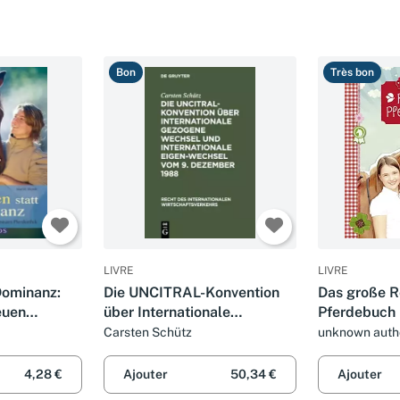
Bon
Très bon
LIVRE
LIVRE
Dominanz:
Die UNCITRAL-Konvention
Das große R
euen
über Internationale
Pferdebuch
dmos
Gezogene Wechsel und
Carsten Schütz
unknown auth
Internationale Eigen-
Wechsel vom 9. Dezember
4,28 €
Ajouter
50,34 €
Ajouter
1988 (Recht des