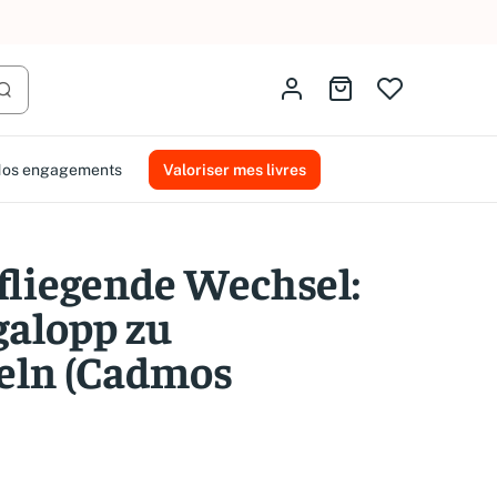
AMMAREAL.
Identifiez-vous
Aller au panier
Lancer la recherche
os engagements
Valoriser mes livres
fliegende Wechsel:
alopp zu
eln (Cadmos
)