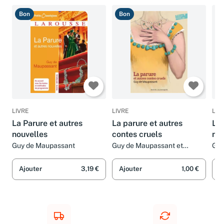
Bon
Bon
B
LIVRE
LIVRE
LIV
La Parure et autres
La parure et autres
La 
nouvelles
contes cruels
nou
Guy de Maupassant
Guy de Maupassant et
Guy
Antoine Ronzon
Ajouter
3,19 €
Ajouter
1,00 €
A