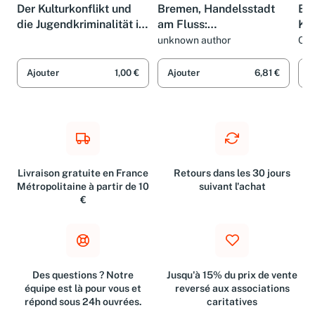
Der Kulturkonflikt und
Bremen, Handelsstadt
Br
die Jugendkriminalität in
am Fluss:
Kul
Afrika.
Veröffentlichung des
No
unknown author
Chr
Lif
(=Veröffentlichungen aus
Förderkreises des
dem Übersee-Museum
Übersee-Museums e.V.
Ajouter
1,00 €
Ajouter
6,81 €
A
Bremen, Reihe F, Bremer
Afrika-Archiv;
Livraison gratuite en France
Retours dans les 30 jours
Métropolitaine à partir de 10
suivant l'achat
€
Des questions ? Notre
Jusqu'à 15% du prix de vente
équipe est là pour vous et
reversé aux associations
répond sous 24h ouvrées.
caritatives