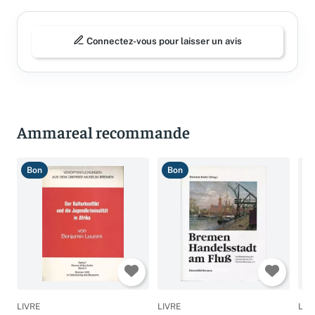
Connectez-vous pour laisser un avis
Ammareal recommande
Bon
Bon
B
LIVRE
LIVRE
LIV