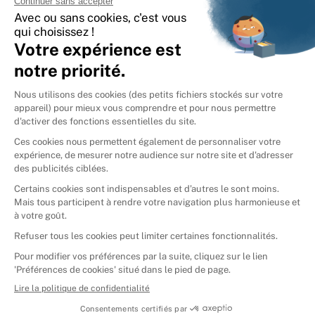
International
🇪🇸
Espagne
🇩🇪
Allemagne
🇮🇹
Italie
Donner vos livres
Ammareal © 2026