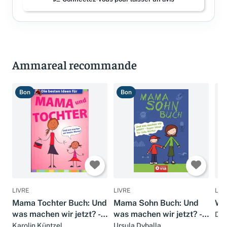
Ammareal recommande
Bon
Bon
T
LIVRE
LIVRE
LIV
Mama Tochter Buch: Und
Mama Sohn Buch: Und
Was
was machen wir jetzt? -
was machen wir jetzt? -
Dor
Super Ideen für tolle
Super Ideen für tolle
Karolin Küntzel
Ursula Dyballa