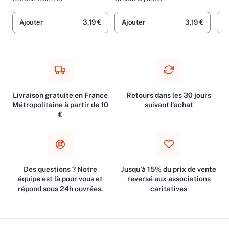
Mütter
Mütter
Ajouter
3,19 €
Ajouter
3,19 €
A
Livraison gratuite en France
Retours dans les 30 jours
Métropolitaine à partir de 10
suivant l'achat
€
Des questions ? Notre
Jusqu'à 15% du prix de vente
équipe est là pour vous et
reversé aux associations
répond sous 24h ouvrées.
caritatives