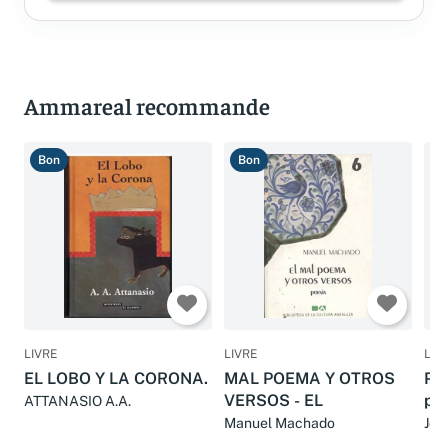
Ammareal recommande
Bon
Bon
B
LIVRE
LIVRE
LIV
EL LOBO Y LA CORONA.
MAL POEMA Y OTROS
Poe
VERSOS - EL
pla
ATTANASIO A.A.
Manuel Machado
Jos