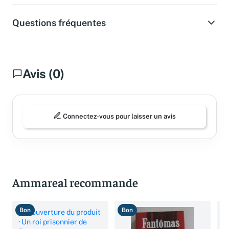
Questions fréquentes
Avis (0)
Connectez-vous pour laisser un avis
Ammareal recommande
Bon
Bon
B