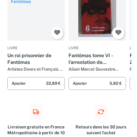
LIVRE
LIVRE
LIV
Un roi prisonnier de
Fantômas tome VI -
Fan
Fantômas
l'arrestation de
2 :
fantômas, le magistrat
Artistes Divers et François de
Allain Marcel Souvestre
PI
Roubaix
Pierre
MA
cambrioleur
Ajouter
22,89 €
Ajouter
5,82 €
A
Livraison gratuite en France
Retours dans les 30 jours