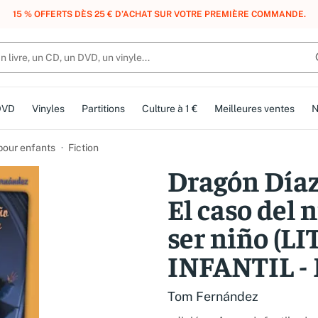
, DES POINTS, DES RÉCOMPENSES :
REJOIGNEZ GRATUITEMENT LE CLUB 
DVD
Vinyles
Partitions
Culture à 1 €
Meilleures ventes
N
 pour enfants
Fiction
Dragón Díaz y
El caso del 
ser niño (
INFANTIL - 
Tom Fernández