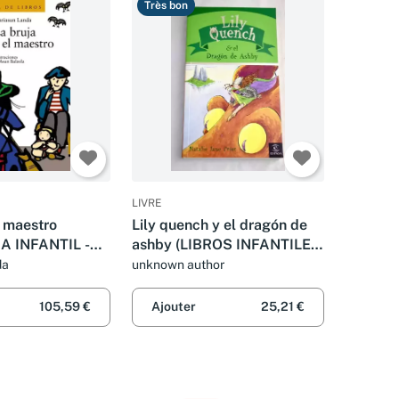
Très bon
LIVRE
l maestro
Lily quench y el dragón de
A INFANTIL -
ashby (LIBROS INFANTILES
ros)
Y JUVENILES)
da
unknown author
105,59 €
Ajouter
25,21 €