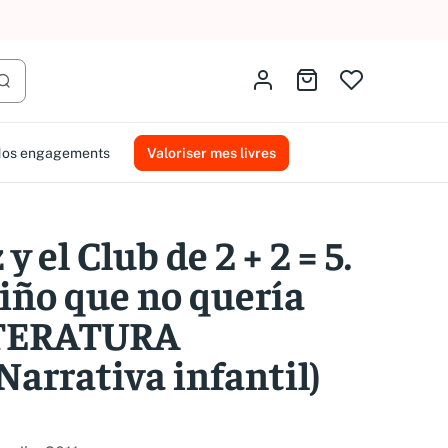
AMMAREAL.
Identifiez-vous
Aller au panier
Lancer la recherche
os engagements
Valoriser mes livres
 el Club de 2 + 2 = 5.
niño que no quería
LITERATURA
Narrativa infantil)