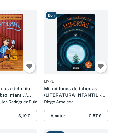
Bon
LIVRE
l caso del niño
Mil millones de tuberías
ro Infantil /
(LITERATURA INFANTIL -
vela Suspense /
Narrativa infantil)
 Julen Rodríguez Ruiz
Diego Arboleda
rtir de 8 años
3,19 €
Ajouter
10,57 €