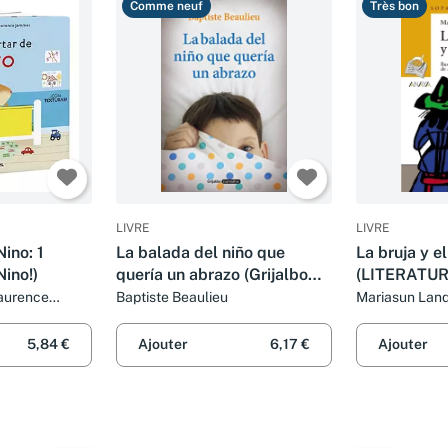
Comme neuf
Très bon
LIVRE
LIVRE
Nino: 1
La balada del niño que
La bruja y e
Nino!)
quería un abrazo (Grijalbo
(LITERATUR
Narrativa)
Sopa de Lib
aurence
Baptiste Beaulieu
Mariasun Lan
5,84 €
Ajouter
6,17 €
Ajouter