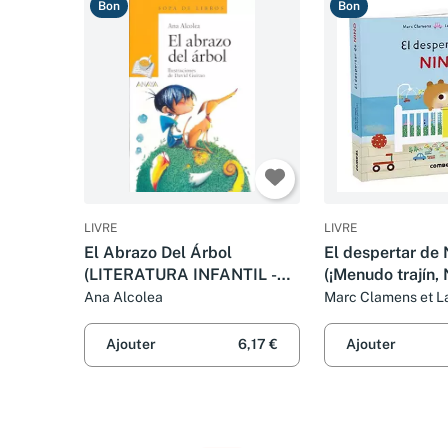
Bon
Bon
LIVRE
LIVRE
El Abrazo Del Árbol
El despertar de 
(LITERATURA INFANTIL -
(¡Menudo trajín, 
Sopa de Libros)
Ana Alcolea
Marc Clamens et L
Jammes
Ajouter
6,17 €
Ajouter