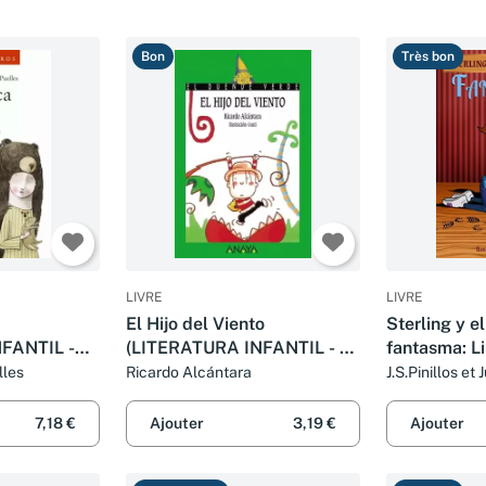
Bon
Très bon
LIVRE
LIVRE
El Hijo del Viento
Sterling y e
FANTIL -
(LITERATURA INFANTIL - El
fantasma: Lib
fantil))
Duende Verde)
Juvenil - No
lles
Ricardo Alcántara
J.S.Pinillos et
Humor - A pa
7,18 €
Ajouter
3,19 €
Ajouter