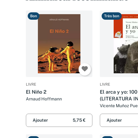
Bon
Très bon
LIVRE
LIVRE
El Niño 2
El arca y yo: 100
(LITERATURA IN
Arnaud Hoffmann
Premio Anaya (In
Vicente Muñoz Pue
Ajouter
5,75 €
Ajouter