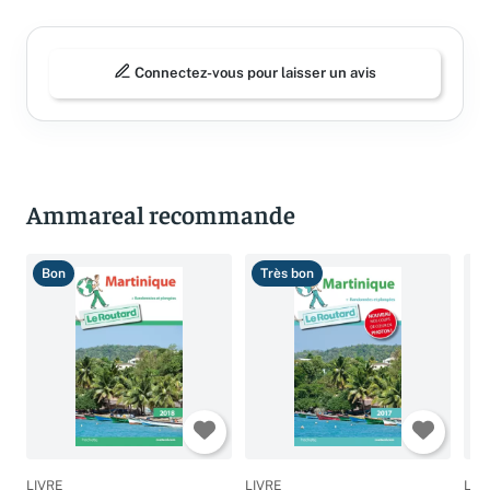
Connectez-vous pour laisser un avis
Ammareal recommande
Bon
Très bon
T