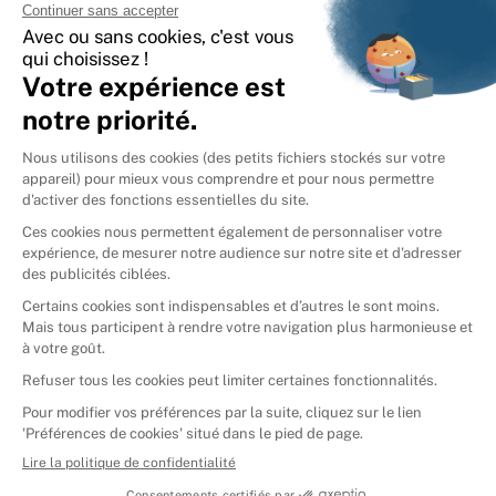
International
🇪🇸
Espagne
🇩🇪
Allemagne
🇮🇹
Italie
Donner vos livres
Ammareal © 2026