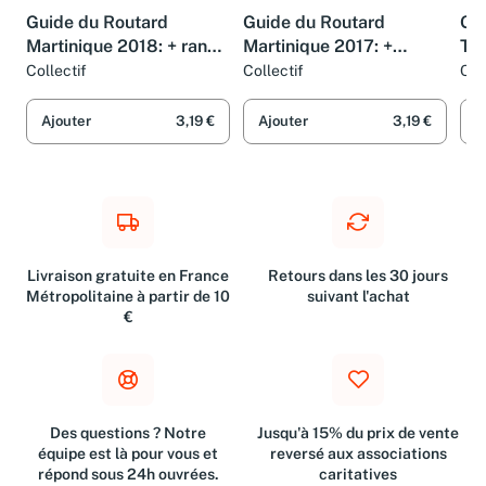
LIVRE
LIVRE
LIV
Guide du Routard
Guide du Routard
Gu
Martinique 2018: + rando
Martinique 2017: +
Tha
et plongées
Randonnées et plongées
Pl
Collectif
Collectif
Col
!
Ajouter
3,19 €
Ajouter
3,19 €
A
Livraison gratuite en France
Retours dans les 30 jours
Métropolitaine à partir de 10
suivant l'achat
€
Des questions ? Notre
Jusqu'à 15% du prix de vente
équipe est là pour vous et
reversé aux associations