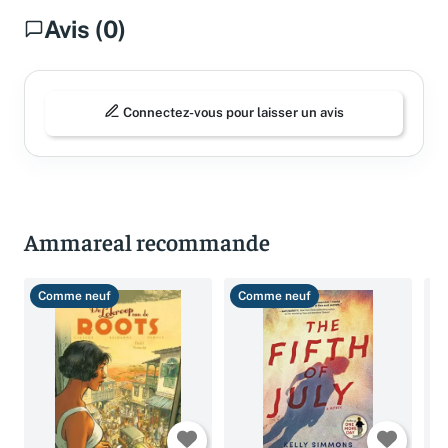
Avis (0)
Connectez-vous pour laisser un avis
Ammareal recommande
Comme neuf
Comme neuf
B