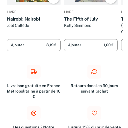
LIVRE
LIVRE
LIV
Nairobi: Nairobi
The Fifth of July
Th
(Th
Joël Callède
Kelly Simmons
Oxf
Ajouter
3,19 €
Ajouter
1,00 €
A
Livraison gratuite en France
Retours dans les 30 jours
Métropolitaine à partir de 10
suivant l'achat
€
Des questions ? Notre
Jusqu'à 15% du prix de vente