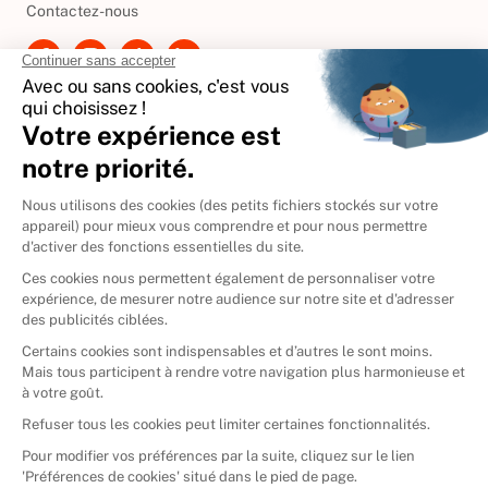
Contactez-nous
International
🇪🇸
Espagne
🇩🇪
Allemagne
🇮🇹
Italie
Donner vos livres