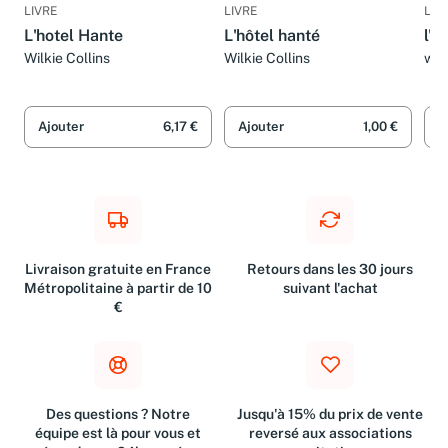
LIVRE
LIVRE
LIV
L'hotel Hante
L'hôtel hanté
l'h
Wilkie Collins
Wilkie Collins
wilk
Ajouter
6,17 €
Ajouter
1,00 €
A
Livraison gratuite en France
Retours dans les 30 jours
Métropolitaine à partir de 10
suivant l'achat
€
Des questions ? Notre
Jusqu'à 15% du prix de vente
équipe est là pour vous et
reversé aux associations