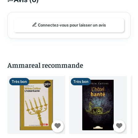
Avis (0)
Connectez-vous pour laisser un avis
Ammareal recommande
Très bon
Très bon
T