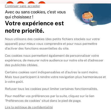
International
🇪🇸
Espagne
🇩🇪
Allemagne
🇮🇹
Italie
Donner vos livres