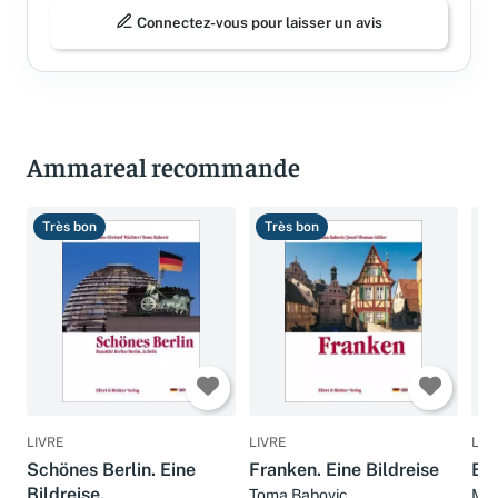
Connectez-vous pour laisser un avis
Ammareal recommande
Très bon
Très bon
T
LIVRE
LIVRE
LIV
Schönes Berlin. Eine
Franken. Eine Bildreise
Br
Bildreise.
Toma Babovic
Mar