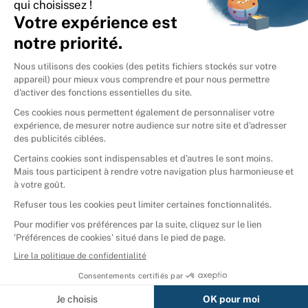
International
🇪🇸
Espagne
🇩🇪
Allemagne
🇮🇹
Italie
Donner vos livres
Ammareal © 2026
Afficher tous les résultats