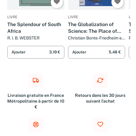
LIVRE
LIVRE
LIV
The Splendour of South
The Globalization of
The
Africa
Science: The Place of
Sag
Agricultural Research
Sou
R. I. B. WEBSTER
Christian Bonte-Friedheim et
Pet
Kathleen Sheridan
Ajouter
3,19 €
Ajouter
5,48 €
A
Livraison gratuite en France
Retours dans les 30 jours
Métropolitaine à partir de 10
suivant l'achat
€