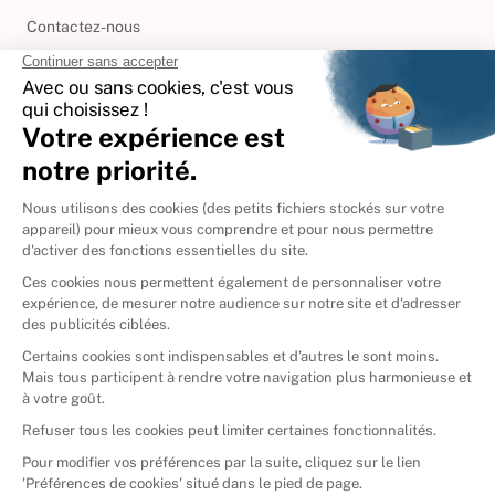
Contactez-nous
International
🇪🇸
Espagne
🇩🇪
Allemagne
🇮🇹
Italie
Donner vos livres