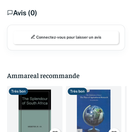
Avis (0)
Connectez-vous pour laisser un avis
Ammareal recommande
Très bon
Très bon
B