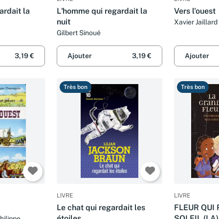
rdait la
L'homme qui regardait la
Vers l'ouest
nuit
Xavier Jaillard
Gilbert Sinoué
3,19 €
Ajouter
3,19 €
Ajouter
Très bon
Très bon
LIVRE
LIVRE
Le chat qui regardait les
FLEUR QUI
étoiles
SOLEIL (LA)
hilippe