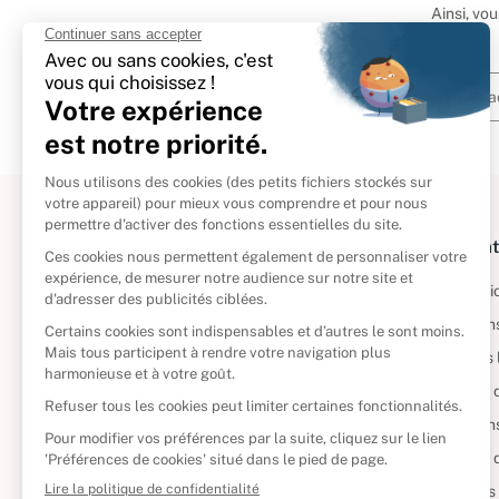
Ainsi, vo
À propos
Informat
Politique de retour
Informatio
Reprendre vos livres
Condition
Qui sommes-nous ?
Mentions 
Foire aux questions
Politique 
Nos engagements
Condition
CD d'occasion
Politique
DVD d'occasion
Gérer vos