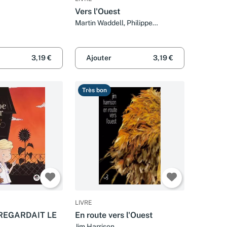
Vers l'Ouest
Martin Waddell, Philippe
Dupasquier et Marie et Raymond
Farré
3,19 €
Ajouter
3,19 €
Très bon
LIVRE
 REGARDAIT LE
En route vers l'Ouest
Jim Harrison