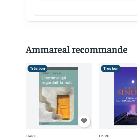
Ammareal recommande
Très bon
Très bon
LIVRE
LIVRE