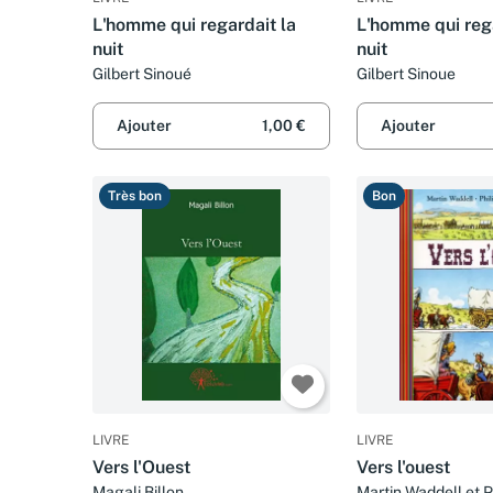
L'homme qui regardait la
L'homme qui rega
nuit
nuit
Gilbert Sinoué
Gilbert Sinoue
Ajouter
1,00 €
Ajouter
Très bon
Bon
LIVRE
LIVRE
Vers l'Ouest
Vers l'ouest
Magali Billon
Martin Waddell et P