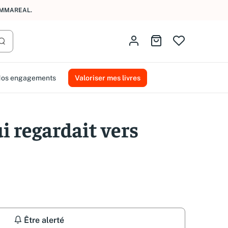
AMMAREAL.
Identifiez-vous
Aller au panier
Lancer la recherche
os engagements
Valoriser mes livres
 regardait vers
Être alerté