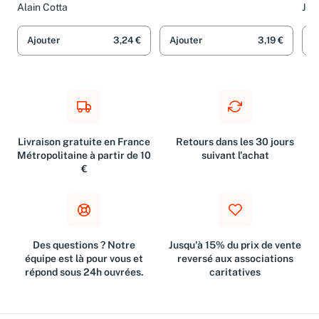
scénarios pour 2050
Com
Michel Camdessus
mo
Alain Cotta
Jea
Lev
Ajouter
3,24 €
Ajouter
3,19 €
A
Livraison gratuite en France
Retours dans les 30 jours
Métropolitaine à partir de 10
suivant l'achat
€
Des questions ? Notre
Jusqu'à 15% du prix de vente
équipe est là pour vous et
reversé aux associations
répond sous 24h ouvrées.
caritatives