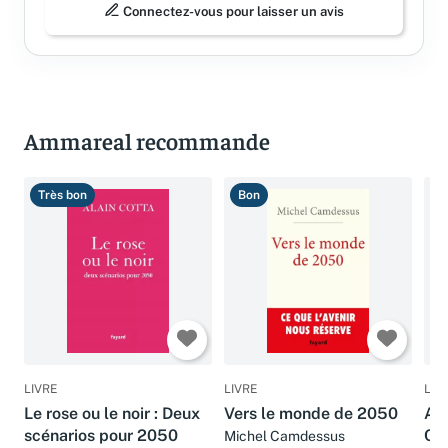
Connectez-vous pour laisser un avis
Ammareal recommande
Très bon
Bon
T
LIVRE
LIVRE
LIV
Le rose ou le noir : Deux
Vers le monde de 2050
Atl