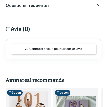
Questions fréquentes
Avis (0)
Connectez-vous pour laisser un avis
Ammareal recommande
Très bon
Très bon
B