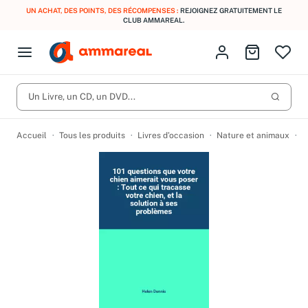
UN ACHAT, DES POINTS, DES RÉCOMPENSES :
REJOIGNEZ GRATUITEMENT LE
CLUB AMMAREAL.
Fermer le menu
Identifiez-vous
Aller au p
Open menu
Livres d’occasion
Lancer 
CD d'occasion
Un Livre, un CD, un DVD...
Produits
Catégories
DVD d'occasion
Accueil
Tous les produits
Livres d’occasion
Nature et animaux
A
Vinyles d'occasion
Partitions
Culture à 1 €
Vous n'avez pas trouvé l'article que vous cherchiez ?
Activez les notifications dans votre compte pour être alerté dès
Meilleures ventes
qu'il est en stock.
Nos engagements
Créer une alerte