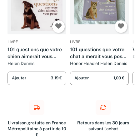
LIVRE
LIVRE
LIV
101 questions que votre
101 questions que votre
Vou
chien aimerait vous
chat aimerait vous poser
Dav
poser
: Les petits tracas de
Helen Dennis
Honor Head et Helen Dennis
votre chat et comment
résoudre ses problèmes
Ajouter
3,19 €
Ajouter
1,00 €
A
Livraison gratuite en France
Retours dans les 30 jours
Métropolitaine à partir de 10
suivant l'achat
€