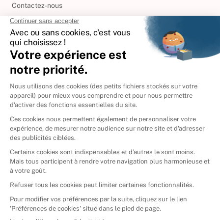
Contactez-nous
International
🇪🇸
Espagne
🇩🇪
Allemagne
🇮🇹
Italie
Donner vos livres