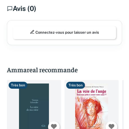
Avis (0)
Connectez-vous pour laisser un avis
Ammareal recommande
Très bon
Très bon
T