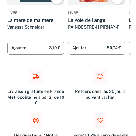
LIVRE
LIVRE
LIV
La mère de ma mère
La voie de l'ange
La 
Vanessa Schneider
PAINDESTRE-H PIRNAY-F
Phi
Ajouter
3,19 €
Ajouter
80,74 €
A
Livraison gratuite en France
Retours dans les 30 jours
Métropolitaine à partir de 10
suivant l'achat
€
Des questions ? Notre
Jusqu'à 15% du prix de vente