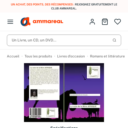
UN ACHAT, DES POINTS, DES RÉCOMPENSES :
REJOIGNEZ GRATUITEMENT LE
CLUB AMMAREAL.
Fermer le menu
Identifiez-vous
Aller au p
Open menu
Livres d’occasion
Lancer 
CD d'occasion
Un Livre, un CD, un DVD...
Produits
Catégories
DVD d'occasion
Accueil
Tous les produits
Livres d’occasion
Romans et littérature
Vinyles d'occasion
Partitions
Culture à 1 €
Vous n'avez pas trouvé l'article que vous cherchiez ?
Activez les notifications dans votre compte pour être alerté dès
Meilleures ventes
qu'il est en stock.
Nos engagements
Créer une alerte