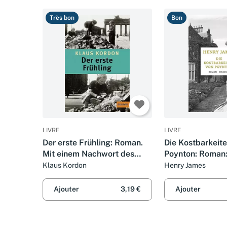
Très bon
Bon
LIVRE
LIVRE
Der erste Frühling: Roman.
Die Kostbarkeit
Mit einem Nachwort des
Poynton: Roman
Autors
Übersetzt von N
Klaus Kordon
Henry James
Stingl, mit ein
von Alexander 
Ajouter
3,19 €
Ajouter