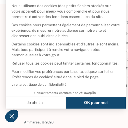
À propos
Informat
Politique de retour
Informatio
Reprendre vos livres
Condition
Qui sommes-nous ?
Mentions 
Foire aux questions
Politique 
Nos engagements
Condition
CD d'occasion
Politique
DVD d'occasion
Gérer vos
Livres d’occasion
Ammareal © 2026