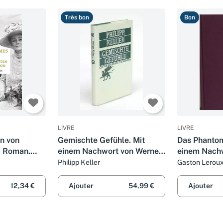
Très bon
Bon
LIVRE
LIVRE
en von
Gemischte Gefühle. Mit
Das Phantom
: Roman.
einem Nachwort von Werner
einem Nachw
ikolaus
Jung.
Alewyn
Philipp Keller
Gaston Lerou
em Nachwort
Cammann
12,34 €
Ajouter
54,99 €
Ajouter