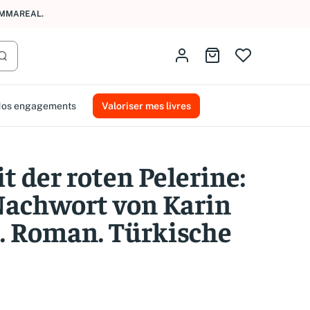
AMMAREAL.
Identifiez-vous
Aller au panier
Lancer la recherche
os engagements
Valoriser mes livres
t der roten Pelerine:
Nachwort von Karin
. Roman. Türkische