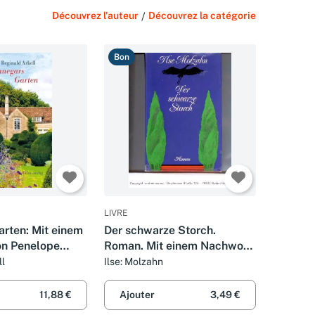
Découvrez l'auteur
/
Découvrez la catégorie
Bon
LIVRE
arten: Mit einem
Der schwarze Storch.
on Penelope
Roman. Mit einem Nachwort
Roman
von Hans Erich Nossack.
ll
Ilse: Molzahn
11,88 €
Ajouter
3,49 €