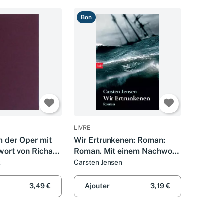
Bon
LIVRE
 der Oper mit
Wir Ertrunkenen: Roman:
ort von Richard
Roman. Mit einem Nachwort
des Autors
x
Carsten Jensen
3,49 €
Ajouter
3,19 €