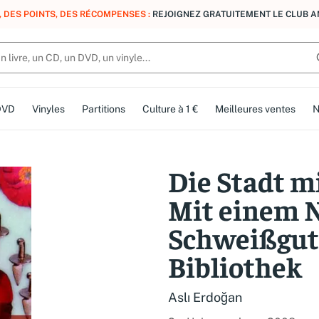
, DES POINTS, DES RÉCOMPENSES :
REJOIGNEZ GRATUITEMENT LE CLUB 
DVD
Vinyles
Partitions
Culture à 1 €
Meilleures ventes
N
Die Stadt mi
Mit einem 
Schweißgut
Bibliothek
Aslı Erdoğan