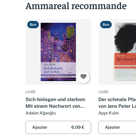
Ammareal recommande
Bon
Bon
LIVRE
LIVRE
Sich hinlegen und sterben:
Der schmale Pfa
Mit einem Nachwort von
von Jens Peter L
Erika Glassen. Roman.
Türkische Biblio
Adalet Ağaoğlu
Ayşe Kulin
Türkische Bibliothek
Ajouter
6,09 €
Ajouter