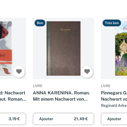
Bon
Très bon
LIVRE
LIVRE
d: Nachwort
ANNA KARENINA. Roman.
Pinnegars G
aut. Roman.
Mit einem Nachwort von
Nachwort v
thek
Thomas Mann.
Hobhouse. 
Reginald Arke
3,19 €
Ajouter
21,49 €
Ajouter