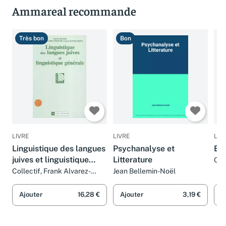
Ammareal recommande
Très bon
Bon
B
LIVRE
LIVRE
LIV
Linguistique des langues
Psychanalyse et
Exe
juives et linguistique
Litterature
Col
générale
Collectif, Frank Alvarez-
Jean Bellemin-Noël
Pereyre et Jean Baumgarten
Ajouter
16,28 €
Ajouter
3,19 €
A