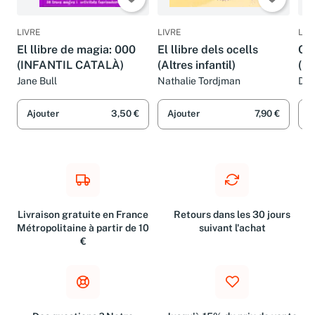
LIVRE
LIVRE
LIV
El llibre de magia: 000
El llibre dels ocells
Com
(INFANTIL CATALÀ)
(Altres infantil)
(I
Jane Bull
Nathalie Tordjman
Dav
Esm
Ajouter
3,50 €
Ajouter
7,90 €
A
Livraison gratuite en France
Retours dans les 30 jours
Métropolitaine à partir de 10
suivant l'achat
€