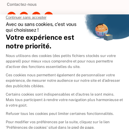
Contactez-nous
International
🇪🇸
Espagne
🇩🇪
Allemagne
🇮🇹
Italie
Donner vos livres