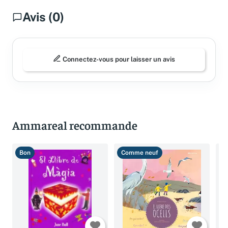
Avis (0)
Connectez-vous pour laisser un avis
Ammareal recommande
Bon
Comme neuf
T