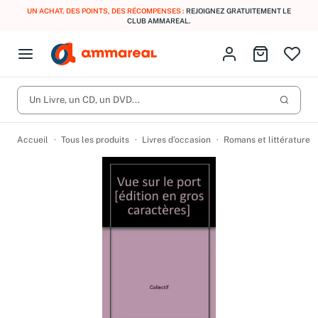
UN ACHAT, DES POINTS, DES RÉCOMPENSES :
REJOIGNEZ GRATUITEMENT LE
CLUB AMMAREAL.
Fermer le menu
Identifiez-vous
Aller au p
Open menu
Livres d’occasion
Lancer 
CD d'occasion
Un Livre, un CD, un DVD...
Produits
Catégories
DVD d'occasion
Accueil
Tous les produits
Livres d’occasion
Romans et littérature
Vinyles d'occasion
Partitions
Culture à 1 €
Vous n'avez pas trouvé l'article que vous cherchiez ?
Activez les notifications dans votre compte pour être alerté dès
Meilleures ventes
qu'il est en stock.
Nos engagements
Créer une alerte