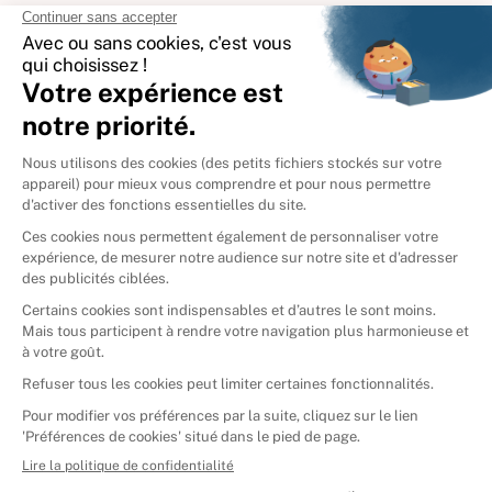
International
🇪🇸
Espagne
🇩🇪
Allemagne
🇮🇹
Italie
Donner vos livres