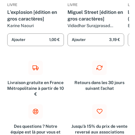
LIVRE
LIVRE
LIV
L'explosion [édition en
Miguel Street [édition en
le
gros caractères]
gros caractères]
(ed
car
Karine Naouri
Vidiadhar Surajprasad
Elli
Naipaul
Ajouter
1,00 €
Ajouter
3,19 €
A
Livraison gratuite en France
Retours dans les 30 jours
Métropolitaine à partir de 10
suivant l'achat
€
Des questions ? Notre
Jusqu'à 15% du prix de vente
équipe est là pour vous et
reversé aux associations