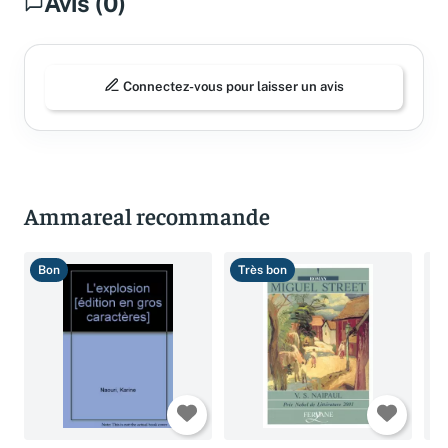
Avis (0)
Connectez-vous pour laisser un avis
Ammareal recommande
Bon
Très bon
B