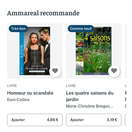
Ammareal recommande
Très bon
Comme neuf
T
LIVRE
LIVRE
LIV
Honneur ou scandale
Les quatre saisons du
Pro
jardin
l'h
Dani Collins
Marie-Christine Bringer,
Cha
Hamid Dali, Christiane
Hilaire, Patrick Lallemant et
Ajouter
4,86 €
Ajouter
3,19 €
A
Collectif