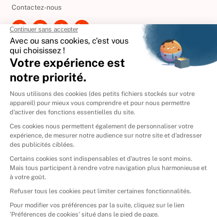
Contactez-nous
International
🇪🇸
Espagne
🇩🇪
Allemagne
🇮🇹
Italie
Donner vos livres