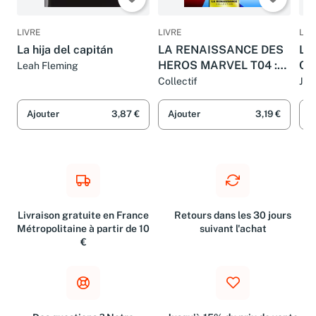
LIVRE
LIVRE
LIV
La hija del capitán
LA RENAISSANCE DES
LO
HEROS MARVEL T04 :
CA
Leah Fleming
CAPTAIN AMERICA
Collectif
JUL
Ajouter
3,87 €
Ajouter
3,19 €
A
Livraison gratuite en France
Retours dans les 30 jours
Métropolitaine à partir de 10
suivant l'achat
€