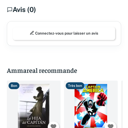
Avis (0)
Connectez-vous pour laisser un avis
Ammareal recommande
Bon
Très bon
T