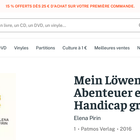
, DES POINTS, DES RÉCOMPENSES :
REJOIGNEZ GRATUITEMENT LE CLUB 
DVD
Vinyles
Partitions
Culture à 1 €
Meilleures ventes
N
Mein Löwen
Abenteuer e
Handicap g
Elena Pirin
1
Patmos Verlag
2016