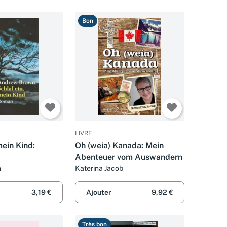
Bon
LIVRE
mein Kind:
Oh (weia) Kanada: Mein
Abenteuer vom Auswandern
n
Katerina Jacob
3,19 €
Ajouter
9,92 €
Très bon