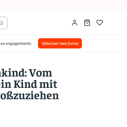
AMMAREAL.
Identifiez-vous
Aller au panier
Lancer la recherche
os engagements
Valoriser mes livres
kind: Vom
in Kind mit
roßzuziehen