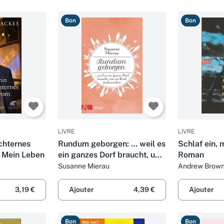
Bon
Bon
LIVRE
LIVRE
chternes
Rundum geborgen: … weil es
Schlaf ein, 
 Mein Leben
ein ganzes Dorf braucht, um
Roman
ein Kind großzuziehen
Susanne Mierau
Andrew Brow
3,19 €
Ajouter
4,39 €
Ajouter
Bon
Bon