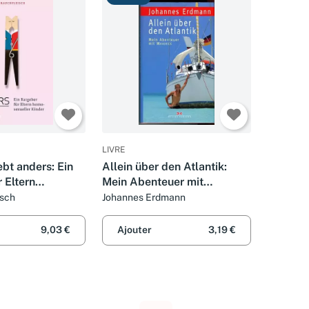
LIVRE
ebt anders: Ein
Allein über den Atlantik:
 Eltern
Mein Abenteuer mit
er Kinder
MAVERICK
isch
Johannes Erdmann
9,03 €
Ajouter
3,19 €