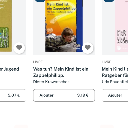
LIVRE
LIVRE
er Jugend
Was tun? Mein Kind ist ein
Mein Kind li
Zappelphilipp.
Ratgeber für
homosexuell
Dieter Krowatschek
Udo Rauchfle
5,07 €
Ajouter
3,19 €
Ajouter