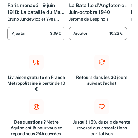
LIVRE
LIVRE
LIV
Paris menacé - 9 juin
La Bataille d'Angleterre :
11 
1918: La bataille du Matz
Juin-octobre 1940
Br
(I).
Bruno Jurkiewicz et Yves
Jérôme de Lespinois
Col
Buffetaut
Ajouter
3,19 €
Ajouter
10,22 €
A
Livraison gratuite en France
Retours dans les 30 jours
Métropolitaine à partir de 10
suivant l'achat
€
Des questions ? Notre
Jusqu'à 15% du prix de vente
équipe est là pour vous et
reversé aux associations