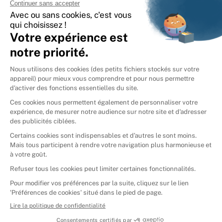
International
🇪🇸
Espagne
🇩🇪
Allemagne
🇮🇹
Italie
Donner vos livres
Ammareal © 2026