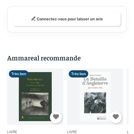
Connectez-vous pour laisser un avis
Ammareal recommande
Très bon
Très bon
B