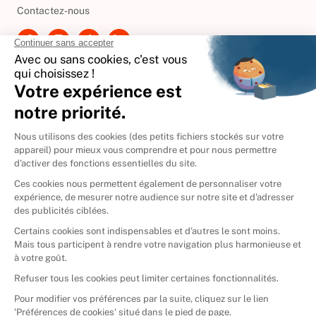
Contactez-nous
International
🇪🇸
Espagne
🇩🇪
Allemagne
🇮🇹
Italie
Donner vos livres