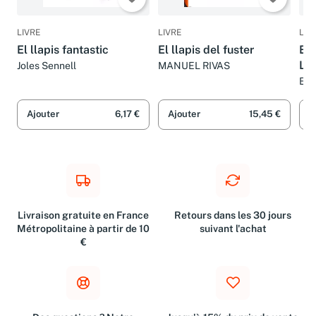
LIVRE
LIVRE
LIV
El llapis fantastic
El llapis del fuster
El
La 
Joles Sennell
MANUEL RIVAS
Equ
Ajouter
6,17 €
Ajouter
15,45 €
A
Livraison gratuite en France
Retours dans les 30 jours
Métropolitaine à partir de 10
suivant l'achat
€