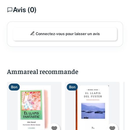
Avis (0)
Connectez-vous pour laisser un avis
Ammareal recommande
Bon
Bon
B