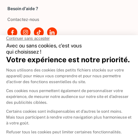
Besoin d'aide ?
Contactez-nous
International
🇪🇸
Espagne
🇩🇪
Allemagne
🇮🇹
Italie
Donner vos livres