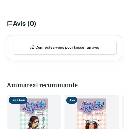
Avis (0)
Connectez-vous pour laisser un avis
Ammareal recommande
Très bon
Bon
T