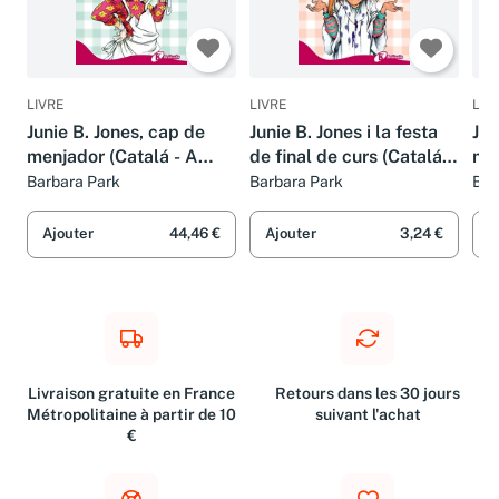
LIVRE
LIVRE
LIV
Junie B. Jones, cap de
Junie B. Jones i la festa
Jun
menjador (Catalá - A
de final de curs (Catalá -
mon
PARTIR DE 6 ANYS -
A PARTIR DE 6 ANYS -
(Ca
Barbara Park
Barbara Park
Bar
PERSONATGES I
PERSONATGES I
AN
SÈRIES - Junie B. Jones)
SÈRIES - Junie B. Jones)
SÈR
Ajouter
44,46 €
Ajouter
3,24 €
A
Livraison gratuite en France
Retours dans les 30 jours
Métropolitaine à partir de 10
suivant l'achat
€