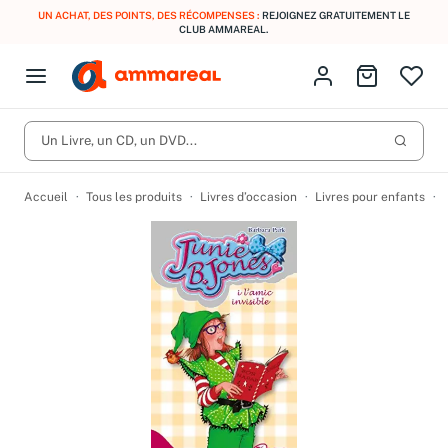
UN ACHAT, DES POINTS, DES RÉCOMPENSES :
REJOIGNEZ GRATUITEMENT LE
CLUB AMMAREAL.
Fermer le menu
Identifiez-vous
Aller au p
Open menu
Livres d’occasion
Lancer 
CD d'occasion
Un Livre, un CD, un DVD...
Produits
Catégories
DVD d'occasion
Accueil
Tous les produits
Livres d’occasion
Livres pour enfants
Vinyles d'occasion
Partitions
Culture à 1 €
Vous n'avez pas trouvé l'article que vous cherchiez ?
Activez les notifications dans votre compte pour être alerté dès
Meilleures ventes
qu'il est en stock.
Nos engagements
Créer une alerte