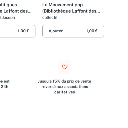
olitiques
Le Mouvement pop
e Laffont des
(Bibliothèque Laffont des
es)
grands thèmes)
t Joseph
collectif
1,00 €
Ajouter
1,00 €
e est
Jusqu'à 15% du prix de vente
s 24h
reversé aux associations
caritatives