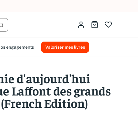
AMMAREAL.
Identifiez-vous
Aller au panier
Lancer la recherche
os engagements
Valoriser mes livres
hie d'aujourd'hui
ue Laffont des grands
 (French Edition)