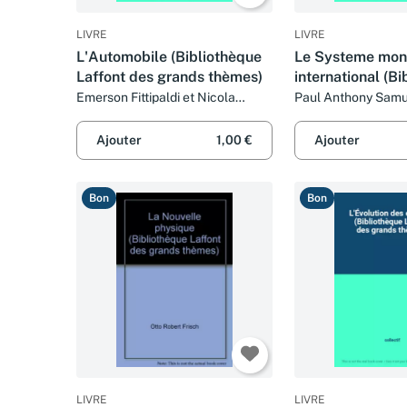
LIVRE
LIVRE
L'Automobile (Bibliothèque
Le Systeme mon
Laffont des grands thèmes)
international (B
Laffont des gran
Emerson Fittipaldi et Nicola
Paul Anthony Sam
Tufarelli
10) (French Editi
Ajouter
1,00 €
Ajouter
Bon
Bon
LIVRE
LIVRE