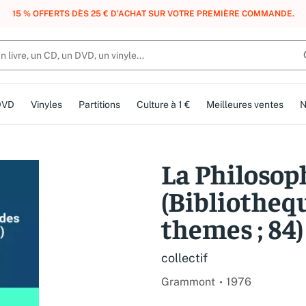
, DES POINTS, DES RÉCOMPENSES :
REJOIGNEZ GRATUITEMENT LE CLUB 
DVD
Vinyles
Partitions
Culture à 1 €
Meilleures ventes
N
La Philosop
(Bibliotheq
themes ; 84)
collectif
Grammont
1976