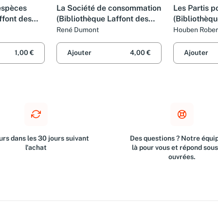
 espèces
La Société de consommation
Les Partis p
ffont des
(Bibliothèque Laffont des
(Bibliothèqu
grands thèmes)
grands thèm
René Dumont
Houben Rober
1,00 €
Ajouter
4,00 €
Ajouter
rs dans les 30 jours suivant
Des questions ? Notre équip
l'achat
là pour vous et répond sou
ouvrées.