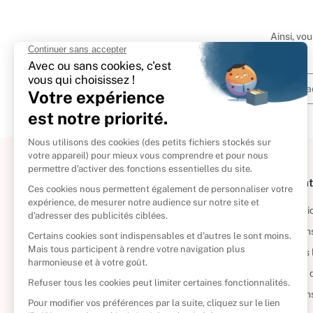
Ainsi, vo
À propos
Informat
Politique de retour
Informatio
Reprendre vos livres
Condition
Qui sommes-nous ?
Mentions 
Foire aux questions
Politique 
Nos engagements
Condition