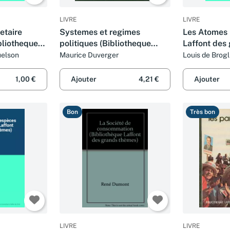
LIVRE
LIVRE
etaire
Systemes et regimes
Les Atomes 
ibliotheque
politiques (Bibliotheque
Laffont des
ds themes ;
Laffont des grands themes ;
uelson
Maurice Duverger
Louis de Brogl
on)
53) (French Edition)
1,00 €
Ajouter
4,21 €
Ajouter
Bon
Très bon
LIVRE
LIVRE