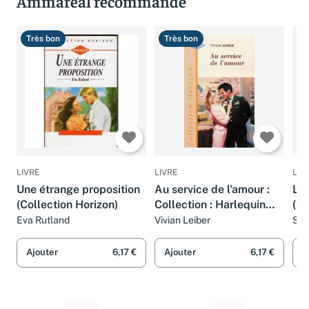
Ammareal recommande
Très bon
Très bon
B
LIVRE
LIVRE
LIV
Une étrange proposition
Au service de l'amour :
L'h
(Collection Horizon)
Collection : Harlequin
(Co
horizon n° 1641
Eva Rutland
Vivian Leiber
Ste
Ajouter
6,17 €
Ajouter
6,17 €
A