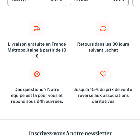
Pass
Pass
Pas
Ajouter
5,91 €
Ajouter
3,19 €
A
Livraison gratuite en France
Retours dans les 30 jours
Métropolitaine à partir de 10
suivant l'achat
€
Des questions ? Notre
Jusqu'à 15% du prix de vente
équipe est là pour vous et
reversé aux associations
répond sous 24h ouvrées.
caritatives
Inscrivez-vous à notre newsletter