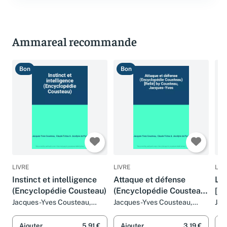
Ammareal recommande
Bon
Bon
B
LIVRE
LIVRE
LIV
Instinct et intelligence
Attaque et défense
La 
(Encyclopédie Cousteau)
(Encyclopédie Cousteau)
[Re
[Relié] by Cousteau,
EN
Jacques-Yves Cousteau,
Jacques-Yves Cousteau,
Jac
Claude Tchou et Jocelyne de
Claude Tchou et Jocelyne de
Cla
Jacques-Yves
CO