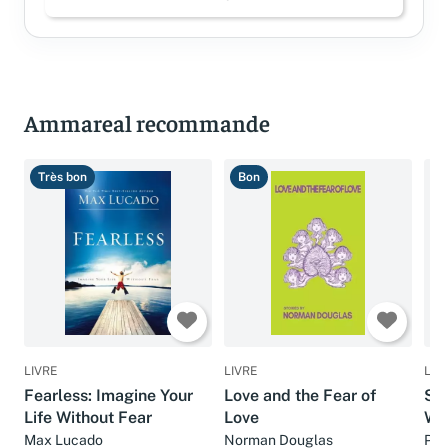
Ammareal recommande
Très bon
Bon
B
LIVRE
LIVRE
LIV
Fearless: Imagine Your
Love and the Fear of
Sin
Life Without Fear
Love
Wit
Max Lucado
Norman Douglas
Pil