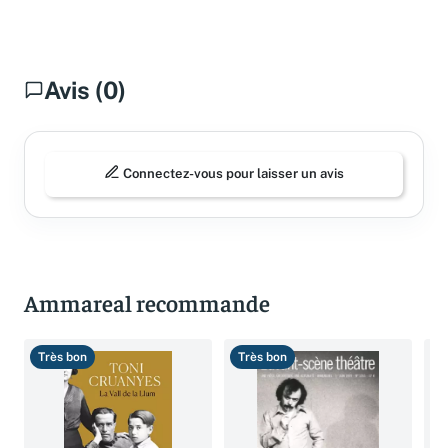
Avis (0)
Connectez-vous pour laisser un avis
Ammareal recommande
Très bon
Très bon
B