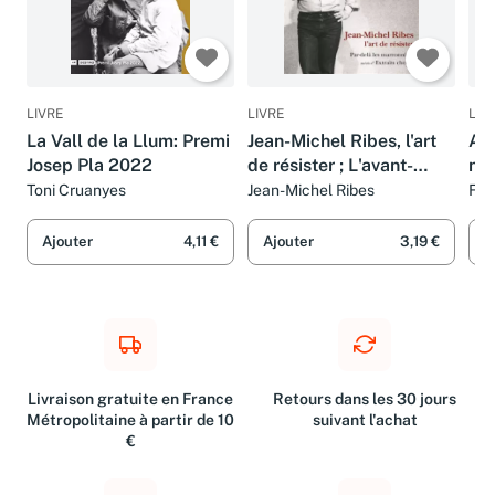
LIVRE
LIVRE
LIV
La Vall de la Llum: Premi
Jean-Michel Ribes, l'art
Al
Josep Pla 2022
de résister ; L'avant-
ne 
scene theatre n° 1265
(Es
Toni Cruanyes
Jean-Michel Ribes
F.-
Rib
Ajouter
4,11 €
Ajouter
3,19 €
A
Livraison gratuite en France
Retours dans les 30 jours
Métropolitaine à partir de 10
suivant l'achat
€