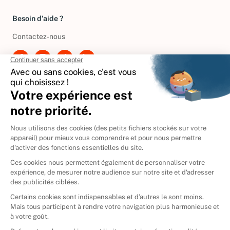
Besoin d'aide ?
Contactez-nous
International
🇪🇸
Espagne
🇩🇪
Allemagne
🇮🇹
Italie
Donner vos livres