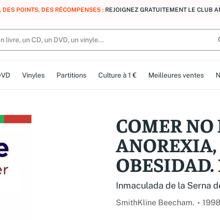
, DES POINTS, DES RÉCOMPENSES :
REJOIGNEZ GRATUITEMENT LE CLUB 
DVD
Vinyles
Partitions
Culture à 1 €
Meilleures ventes
N
COMER NO 
ANOREXIA,
OBESIDAD. 1
Inmaculada de la Serna d
SmithKline Beecham.
199