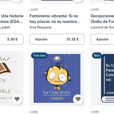
LIVRE
LIVRE
 Una historia
Feminismo vibrante: Si no
Decepcionar
orexia (EDAF
hay placer, no es nuestra
(Salto de F
revolución (No ficción)
 Ladish
Ana Requena
Laurent de Sut
3,30 €
Ajouter
31,32 €
Ajouter
Très bon
Bon
LIVRE
LIVRE