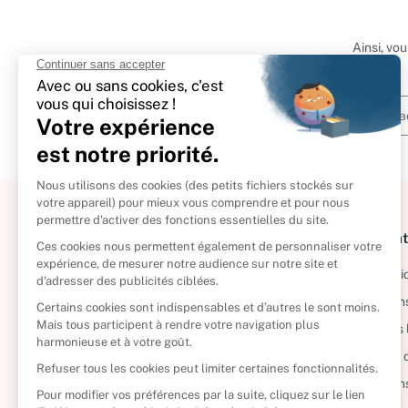
Ainsi, vo
À propos
Informat
Politique de retour
Informatio
Reprendre vos livres
Condition
Qui sommes-nous ?
Mentions 
Foire aux questions
Politique 
Nos engagements
Condition