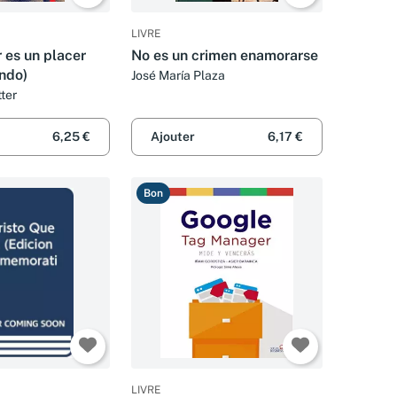
LIVRE
 es un placer
No es un crimen enamorarse
ondo)
José María Plaza
ter
6,25 €
Ajouter
6,17 €
Bon
LIVRE