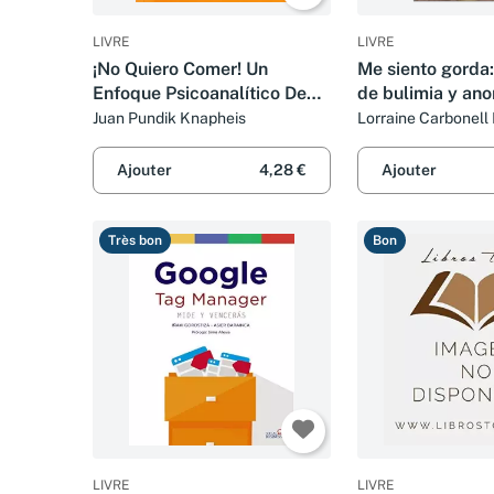
LIVRE
LIVRE
¡No Quiero Comer! Un
Me siento gorda:
Enfoque Psicoanalítico De
de bulimia y an
Anorexias, Bulimias,
Bolsillo)
Juan Pundik Knapheis
Lorraine Carbonell
Obesidades Y Adicciones
Ajouter
4,28 €
Ajouter
Très bon
Bon
LIVRE
LIVRE