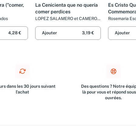
ra ("comer,
La Cenicienta que no quería
Es Cristo Qu
comer perdices
Commemorat
ados
LOPEZ SALAMERO et CAMEROS
Rosemaria Esc
SIERRA
4,28 €
Ajouter
3,19 €
Ajouter
rs dans les 30 jours suivant
Des questions ? Notre équip
l'achat
là pour vous et répond sou
ouvrées.