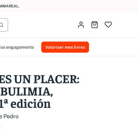
AMMAREAL.
Identifiez-vous
Aller au panier
Lancer la recherche
os engagements
Valoriser mes livres
ES UN PLACER:
 BULIMIA,
ª edición
e Pedro
8