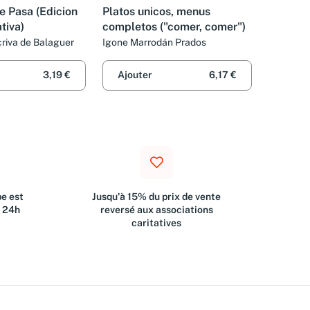
e Pasa (Edicion
Platos unicos, menus
iva)
completos ("comer, comer")
riva de Balaguer
Igone Marrodán Prados
3,19 €
Ajouter
6,17 €
e est
Jusqu'à 15% du prix de vente
s 24h
reversé aux associations
caritatives