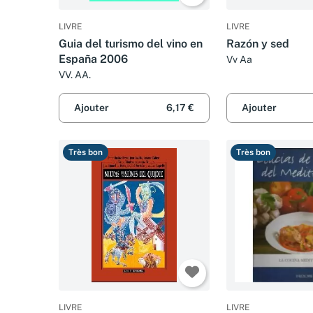
LIVRE
LIVRE
Guia del turismo del vino en
Razón y sed
España 2006
Vv Aa
VV. AA.
Ajouter
6,17 €
Ajouter
Très bon
Très bon
LIVRE
LIVRE