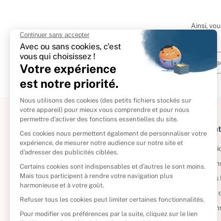
Ainsi, vo
À propos
Informat
Politique de retour
Informatio
Reprendre vos livres
Condition
Qui sommes-nous ?
Mentions 
Foire aux questions
Politique 
Nos engagements
Condition