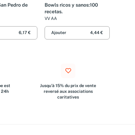
San Pedro de
Bowls ricos y sanos:100
recetas.
VV AA
6,17 €
Ajouter
4,44 €
e est
Jusqu'à 15% du prix de vente
s 24h
reversé aux associations
caritatives