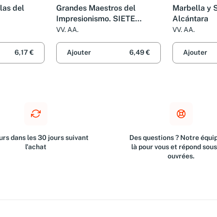
slas del
Grandes Maestros del
Marbella y 
Impresionismo. SIETE
Alcántara
TOMOS.
VV. AA.
VV. AA.
6,17 €
Ajouter
6,49 €
Ajouter
rs dans les 30 jours suivant
Des questions ? Notre équip
l'achat
là pour vous et répond sou
ouvrées.