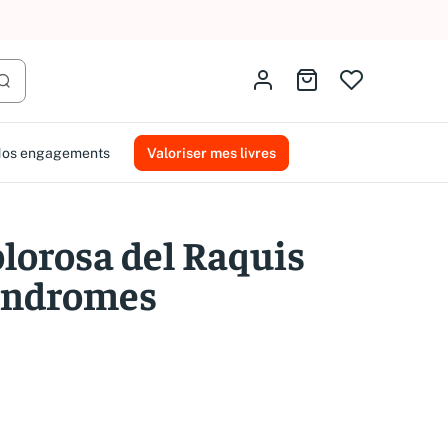
AMMAREAL.
Identifiez-vous
Aller au panier
Lancer la recherche
os engagements
Valoriser mes livres
olorosa del Raquis
Síndromes