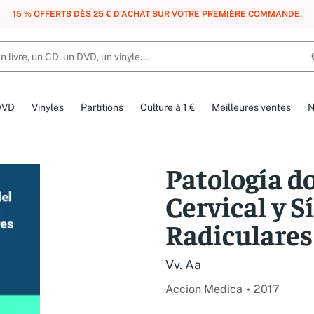
, DES POINTS, DES RÉCOMPENSES :
REJOIGNEZ GRATUITEMENT LE CLUB 
DVD
Vinyles
Partitions
Culture à 1 €
Meilleures ventes
N
Patología d
Cervical y 
Radiculares
Vv. Aa
Accion Medica
2017