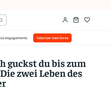
AMMAREAL.
Identifiez-vous
Aller au panier
Lancer la recherche
os engagements
Valoriser mes livres
ch guckst du bis zum
 Die zwei Leben des
er