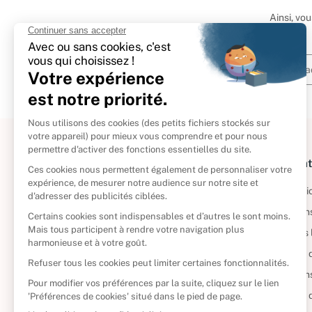
Ainsi, vo
À propos
Informat
Politique de retour
Informatio
Reprendre vos livres
Condition
Qui sommes-nous ?
Mentions 
Foire aux questions
Politique 
Nos engagements
Condition
CD d'occasion
Politique