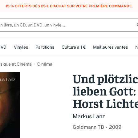
, DES POINTS, DES RÉCOMPENSES :
REJOIGNEZ GRATUITEMENT LE CLUB 
DVD
Vinyles
Partitions
Culture à 1 €
Meilleures ventes
N
usique et Cinéma
Cinéma
Und plötzli
lieben Gott:
Horst Licht
Markus Lanz
Goldmann TB
2009