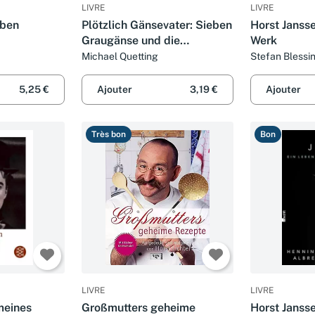
LIVRE
LIVRE
eben
Plötzlich Gänsevater: Sieben
Horst Janss
Graugänse und die
Werk
Entdeckung einer
Michael Quetting
Stefan Blessi
faszinierenden Welt
5,25 €
Ajouter
3,19 €
Ajouter
Très bon
Bon
LIVRE
LIVRE
meines
Großmutters geheime
Horst Jansse