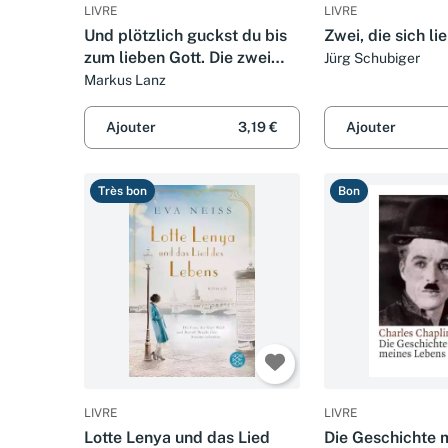
LIVRE
LIVRE
Und plötzlich guckst du bis
Zwei, die sich li
zum lieben Gott. Die zwei
Jürg Schubiger
Leben des Horst Lichter.
Markus Lanz
Ajouter
3,19 €
Ajouter
Très bon
Bon
LIVRE
LIVRE
Lotte Lenya und das Lied
Die Geschichte 