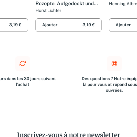
Rezepte: Aufgedeckt und
Henning Albr
aufgetischt von Horst
Horst Lichter
Lichter: Aufgedeckt und
aufgetischt von Horst
3,19 €
Ajouter
3,19 €
Ajouter
Lichter. Mit kleiner Kochsch
rs dans les 30 jours suivant
Des questions ? Notre équip
l'achat
là pour vous et répond sou
ouvrées.
Inscrivez-vous à notre newsletter