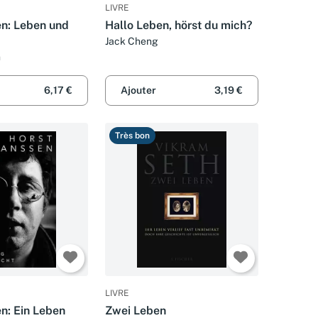
LIVRE
en: Leben und
Hallo Leben, hörst du mich?
Jack Cheng
n
6,17 €
Ajouter
3,19 €
Très bon
LIVRE
n: Ein Leben
Zwei Leben