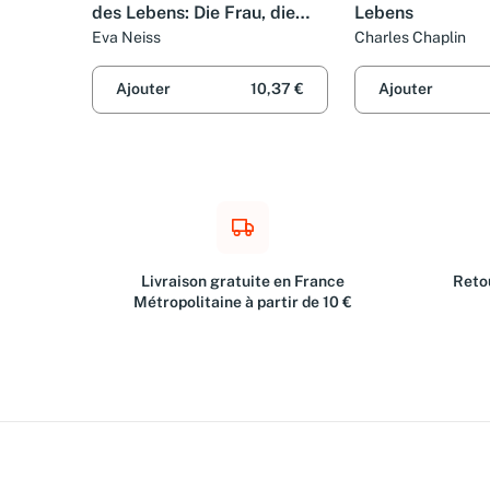
des Lebens: Die Frau, die
Lebens
Kurt Weill und Bertolt Brecht
Eva Neiss
Charles Chaplin
ihre Stimme schenkte
Ajouter
10,37 €
Ajouter
Livraison gratuite en France
Retou
Métropolitaine à partir de 10 €