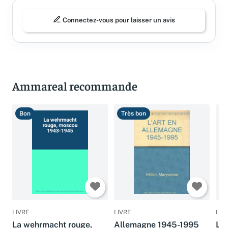
Connectez-vous pour laisser un avis
Ammareal recommande
Bon
Très bon
B
LIVRE
LIVRE
LIV