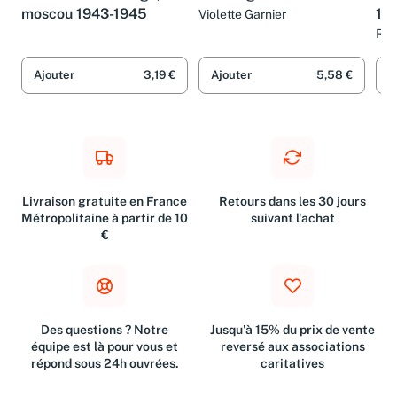
La wehrmacht rouge,
Allemagne 1945-1995
L'
moscou 1943-1945
19
Violette Garnier
Ren
Ajouter
3,19 €
Ajouter
5,58 €
A
Livraison gratuite en France
Retours dans les 30 jours
Métropolitaine à partir de 10
suivant l'achat
€
Des questions ? Notre
Jusqu'à 15% du prix de vente
équipe est là pour vous et
reversé aux associations
répond sous 24h ouvrées.
caritatives