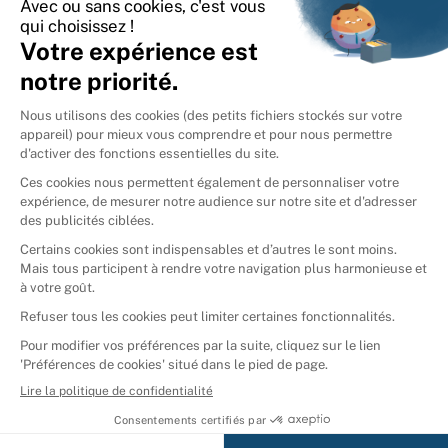
International
🇪🇸
Espagne
🇩🇪
Allemagne
🇮🇹
Italie
Donner vos livres
Ammareal © 2026