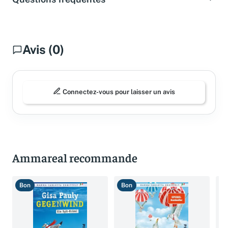
Questions fréquentes
Avis (0)
Connectez-vous pour laisser un avis
Ammareal recommande
Bon
Bon
B