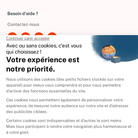
Gérer vos cookies
Besoin d'aide ?
Contactez-nous
International
🇪🇸
Espagne
🇩🇪
Allemagne
🇮🇹
Italie
Donner vos livres