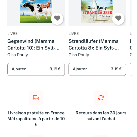
LIVRE
LIVRE
LIV
Gegenwind (Mamma
Strandläufer (Mamma
In
Carlotta 10): Ein Sylt-
Carlotta 8): Ein Sylt-
Car
Krimi (Mamma Carlotta:
Krimi (Mamma Carlotta:
Kri
Gisa Pauly
Gisa Pauly
Gis
Sylt-Krimis, Band 10)
Sylt-Krimis, Band 8)
Syl
Ajouter
3,19 €
Ajouter
3,19 €
A
Livraison gratuite en France
Retours dans les 30 jours
Métropolitaine à partir de 10
suivant l'achat
€