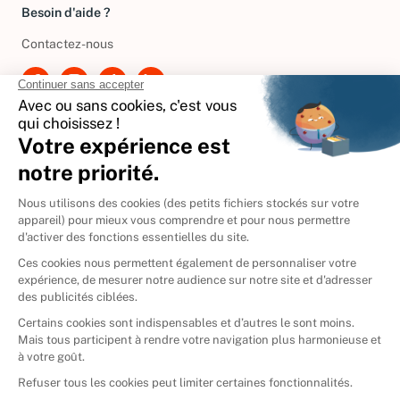
Besoin d'aide ?
Contactez-nous
International
🇪🇸
Espagne
🇩🇪
Allemagne
🇮🇹
Italie
Donner vos livres