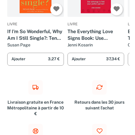
LIVRE
LIVRE
LIV
If I'm So Wonderful, Why
The Everything Love
Blo
Am I Still Single?: Ten
Signs Book: Use
Th
Strategies That Will
astrology to find your
Par
Susan Page
Jenni Kosarin
Ca
Change Your Love Life
perfect partner!
His
Forever
(Everything Series)
Ajouter
3,27 €
Ajouter
37,34 €
A
Livraison gratuite en France
Retours dans les 30 jours
Métropolitaine à partir de 10
suivant l'achat
€