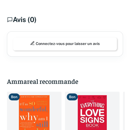
Avis (0)
Connectez-vous pour laisser un avis
Ammareal recommande
Bon
Bon
T