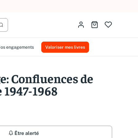
AMMAREAL.
Identifiez-vous
Aller au panier
Lancer la recherche
os engagements
Valoriser mes livres
e: Confluences de
 1947-1968
Être alerté