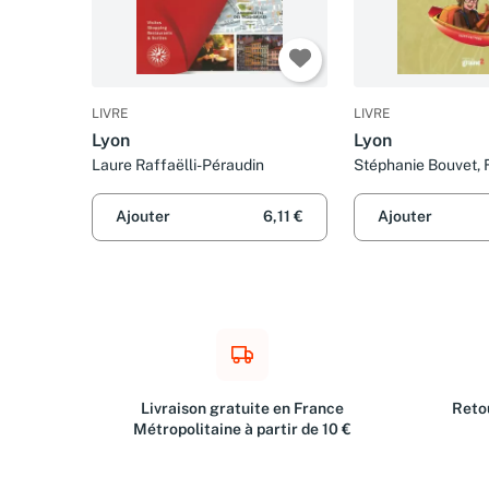
LIVRE
LIVRE
Lyon
Lyon
Laure Raffaëlli-Péraudin
Stéphanie Bouvet, 
Borralho, Rémi Sail
Houée et Philippe
Ajouter
6,11 €
Ajouter
Livraison gratuite en France
Retou
Métropolitaine à partir de 10 €