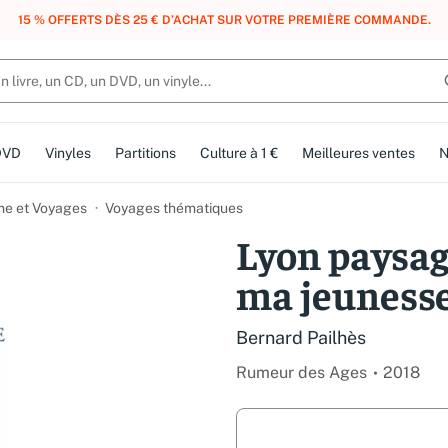
, DES POINTS, DES RÉCOMPENSES :
REJOIGNEZ GRATUITEMENT LE CLUB 
DVD
Vinyles
Partitions
Culture à 1 €
Meilleures ventes
N
me et Voyages
Voyages thématiques
Lyon paysag
ma jeunesse
Bernard Pailhès
Rumeur des Ages
2018