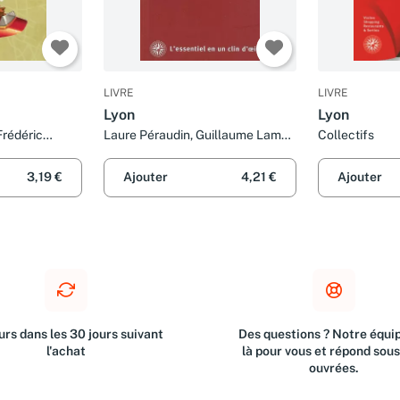
LIVRE
LIVRE
Lyon
Lyon
Frédéric
Laure Péraudin, Guillaume Lamy
Collectifs
lard, Raphaël
et Thierry Vallier
 Bucamp
3,19 €
Ajouter
4,21 €
Ajouter
rs dans les 30 jours suivant
Des questions ? Notre équip
l'achat
là pour vous et répond sou
ouvrées.