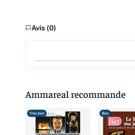
Avis (0)
Ammareal recommande
Très bon
Bon