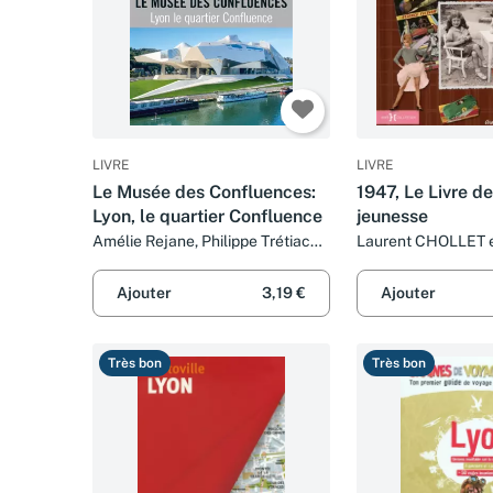
LIVRE
LIVRE
Le Musée des Confluences:
1947, Le Livre d
Lyon, le quartier Confluence
jeunesse
Amélie Rejane, Philippe Trétiack
Laurent CHOLLET e
et Stéphanie Pioda
LEROY
Ajouter
3,19 €
Ajouter
Très bon
Très bon