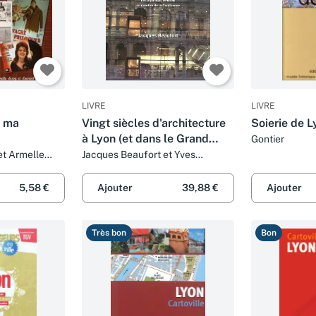
LIVRE
LIVRE
e ma
Vingt siècles d'architecture
Soierie de L
à Lyon (et dans le Grand
Gontier
Lyon) : Des aqueducs
t Armelle
Jacques Beaufort et Yves
Belmont
romains au quartier de la
Confluence
5,58 €
Ajouter
39,88 €
Ajouter
Très bon
Bon