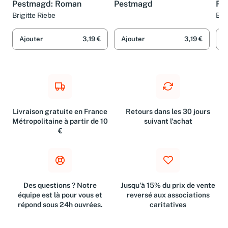
Pestmagd: Roman
Pestmagd
Ro
Brigitte Riebe
Bri
Ajouter
3,19 €
Ajouter
3,19 €
A
Livraison gratuite en France
Retours dans les 30 jours
Métropolitaine à partir de 10
suivant l'achat
€
Des questions ? Notre
Jusqu'à 15% du prix de vente
équipe est là pour vous et
reversé aux associations
répond sous 24h ouvrées.
caritatives