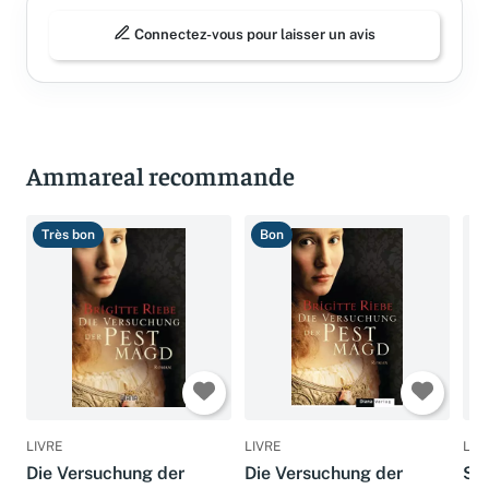
Connectez-vous pour laisser un avis
Ammareal recommande
Très bon
Bon
T
LIVRE
LIVRE
LIV
Die Versuchung der
Die Versuchung der
Str