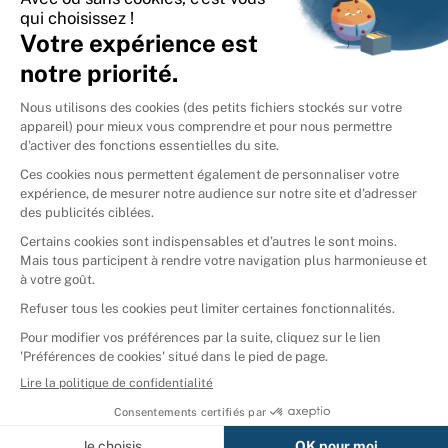
International
🇪🇸
Espagne
🇩🇪
Allemagne
🇮🇹
Italie
Donner vos livres
Ammareal © 2026
Afficher tous les résultats