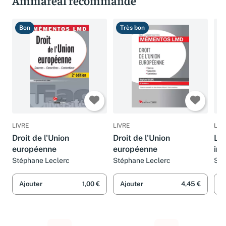
Ammareal recommande
Bon
Très bon
T
LIVRE
LIVRE
LIV
Droit de l'Union
Droit de l'Union
L'e
européenne
européenne
ins
eu
Stéphane Leclerc
Stéphane Leclerc
Sté
Ajouter
1,00 €
Ajouter
4,45 €
A