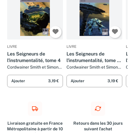
LIVRE
LIVRE
LIV
Les Seigneurs de
Les Seigneurs de
Les
l'instrumentalité, tome 4
l'instrumentalité, tome 3 :
l'i
Nostrilia
Les
Cordwainer Smith et Simone
Cordwainer Smith et Simone
Cor
Hilling
Hilling
vai
Ajouter
3,19 €
Ajouter
3,19 €
A
Livraison gratuite en France
Retours dans les 30 jours