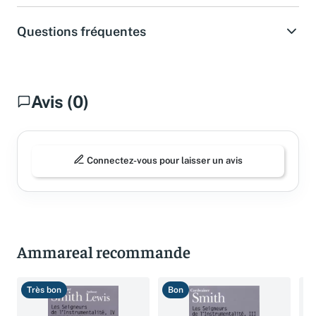
Questions fréquentes
Avis (0)
Connectez-vous pour laisser un avis
Ammareal recommande
Très bon
Bon
B