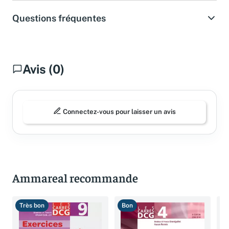
Questions fréquentes
Avis (0)
Connectez-vous pour laisser un avis
Ammareal recommande
Très bon
Bon
T