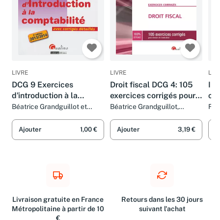
LIVRE
LIVRE
LIV
DCG 9 Exercices
Droit fiscal DCG 4: 105
Int
d'introduction à la
exercices corrigés pour
co
comptabilité : Avec
réviser et s'entraîner
Béatrice Grandguillot et
Béatrice Grandguillot,
Fra
Francis Grandguillot
Francis Grandguillot et
Béa
corrigés détaillés
Pascale Recroix
Ajouter
1,00 €
Ajouter
3,19 €
A
Livraison gratuite en France
Retours dans les 30 jours
Métropolitaine à partir de 10
suivant l'achat