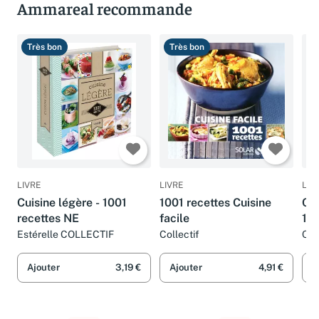
Ammareal recommande
Très bon
Très bon
B
LIVRE
LIVRE
LIV
Cuisine légère - 1001
1001 recettes Cuisine
CU
recettes NE
facile
10
Estérelle COLLECTIF
Collectif
CO
Ajouter
3,19 €
Ajouter
4,91 €
A