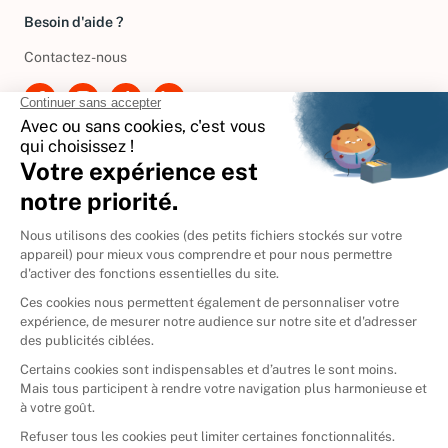
Besoin d'aide ?
Contactez-nous
International
🇪🇸
Espagne
🇩🇪
Allemagne
🇮🇹
Italie
Donner vos livres