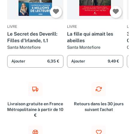
LIVRE
LIVRE
LIV
Le Secret des Deverill:
La fille qui aimait les
3. 
Filles d'Irlande, t.1
abeilles
Co
Santa Montefiore
Santa Montefiore
Cat
Ajouter
6,35 €
Ajouter
9,49 €
A
Livraison gratuite en France
Retours dans les 30 jours
Métropolitaine à partir de 10
suivant l'achat
€