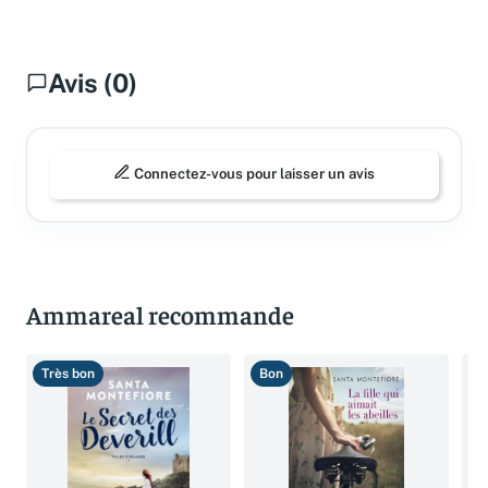
Avis (0)
Connectez-vous pour laisser un avis
Ammareal recommande
Très bon
Bon
B